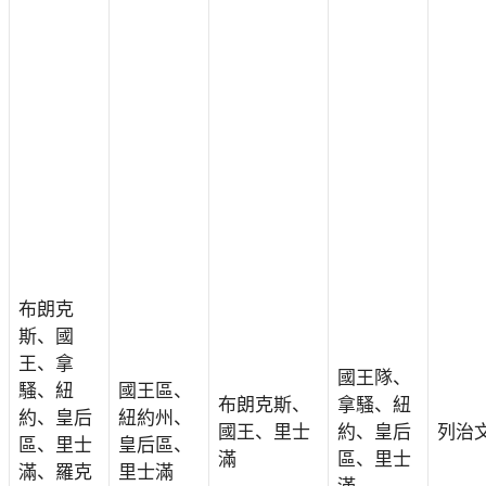
布朗克
斯、國
王、拿
國王隊、
騷、紐
國王區、
布朗克斯、
拿騷、紐
約、皇后
紐約州、
國王、里士
約、皇后
列治
區、里士
皇后區、
滿
區、里士
滿、羅克
里士滿