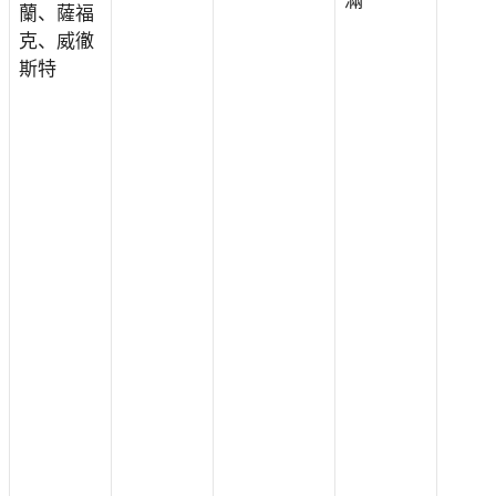
滿
蘭、薩福
克、威徹
斯特