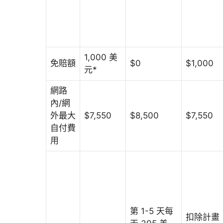
1,000 美
免賠額
$0
$1,000
元*
網路
內/網
外最大
$7,550
$8,500
$7,550
自付費
用
第 1-5 天每
扣除計畫