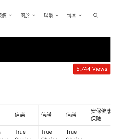
報價
關於
聯繫
博客
5,744
Views
安保健康
安保健康
信諾
信諾
信諾
保險
保險
a
True
True
True