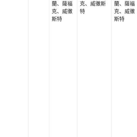
蘭、薩福
克、威徹斯
蘭、薩福
克、威徹
特
克、威徹
斯特
斯特