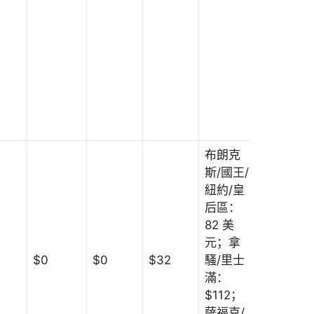
布朗克
斯/國王/
紐約/皇
后區：
82 美
元；拿
$0
$0
$32
騷/里士
$241
滿：
$112；
薩福克/