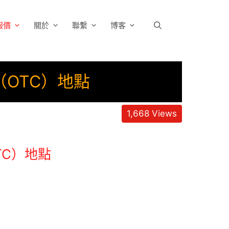
報價
關於
聯繫
博客
市（OTC）地點
1,668
Views
OTC）地點