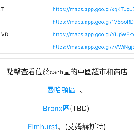
ET
https://maps.app.goo.gl/xqKTu
https://maps.app.goo.gl/1V5bo
LVD
https://maps.app.goo.gl/YUpW
https://maps.app.goo.gl/7VWiNg
點擊查看位於each區的中國超市和商店
曼哈頓區
、
Bronx區
(TBD)
Elmhurst
、(艾姆赫斯特)