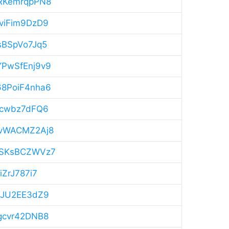
RYRKemrqpPN8
TviFim9DzD9
tsBSpVo7Jq5
5YPwSfEnj9v9
S68PoiF4nha6
sqcwbz7dFQ6
jKvWACMZ2Aj8
1wSKsBCZWVz7
iZrJ787i7
V3JU2EE3dZ9
7gcvr42DNB8