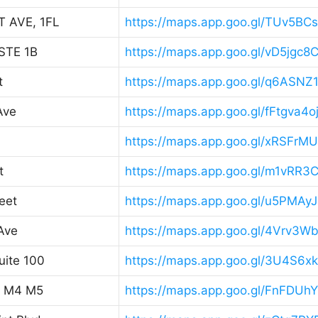
 AVE, 1FL
https://maps.app.goo.gl/TUv5BC
STE 1B
https://maps.app.goo.gl/vD5jgc
t
https://maps.app.goo.gl/q6ASN
Ave
https://maps.app.goo.gl/fFtgva
https://maps.app.goo.gl/xRSFr
t
https://maps.app.goo.gl/m1vRR3
eet
https://maps.app.goo.gl/u5PMA
Ave
https://maps.app.goo.gl/4Vrv
uite 100
https://maps.app.goo.gl/3U4S6
t M4 M5
https://maps.app.goo.gl/FnFDU