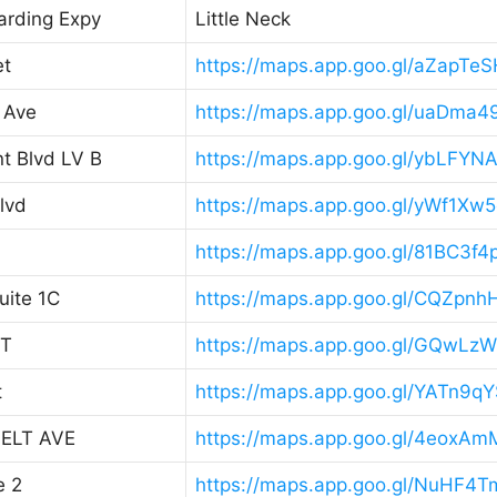
arding Expy
Little Neck
et
https://maps.app.goo.gl/aZapT
 Ave
https://maps.app.goo.gl/uaDma
t Blvd LV B
https://maps.app.goo.gl/ybLF
lvd
https://maps.app.goo.gl/yWf1X
https://maps.app.goo.gl/81BC3
uite 1C
https://maps.app.goo.gl/CQZpn
ET
https://maps.app.goo.gl/GQwL
t
https://maps.app.goo.gl/YATn9
ELT AVE
https://maps.app.goo.gl/4eoxA
e 2
https://maps.app.goo.gl/NuHF