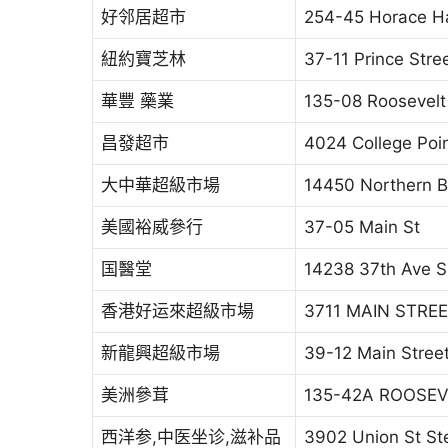
好邻居超市
254-45 Horace H
紐約寶芝林
37-11 Prince Stre
華豐 藥業
135-08 Roosevelt
昌發超市
4024 College Poin
大中華超級市場
14450 Northern B
美國裕威參行
37-05 Main St
国醫堂
14238 37th Ave S
香港好运來超級市場
3711 MAIN STRE
新龍興超級市場
39-12 Main Stree
美洲參茸
135-42A ROOSEV
西洋参,中医坐诊,滋补品
3902 Union St St