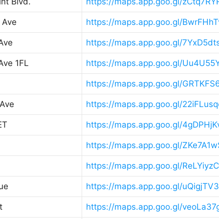
nt Blvd.
https://maps.app.goo.gl/zCtq7
 Ave
https://maps.app.goo.gl/BwrFHh
Ave
https://maps.app.goo.gl/7YxD5d
Ave 1FL
https://maps.app.goo.gl/Uu4U5
https://maps.app.goo.gl/GRTKF
 Ave
https://maps.app.goo.gl/22iFLu
ET
https://maps.app.goo.gl/4gDPH
https://maps.app.goo.gl/ZKe7A
https://maps.app.goo.gl/ReLYiyzC
ue
https://maps.app.goo.gl/uQigjT
t
https://maps.app.goo.gl/veoLa3