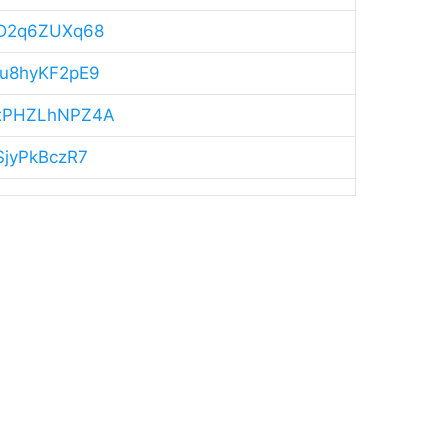
guD2q6ZUXq68
RDu8hyKF2pE9
ExxPHZLhNPZ4A
jSjyPkBczR7