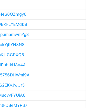
eSHeS6QZmgy6
49BKkLYEMdb8
YNApumamwmYg8
w5okYj9YN3N8
f4pKjLGGRXQ6
hHPuhtkH8V4A
zW5756DHWmi9A
qYS2EKVJwUr5
mM8qvvFYUiA6
4TmtFDBeMYRS7