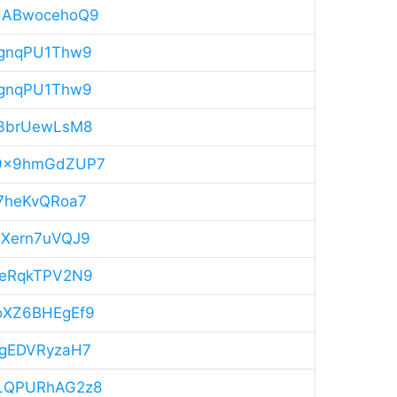
XUABwocehoQ9
mggnqPU1Thw9
mggnqPU1Thw9
9C3brUewLsM8
Yo9x9hmGdZUP7
o7heKvQRoa7
umXern7uVQJ9
hGeRqkTPV2N9
JoXZ6BHEgEf9
RVgEDVRyzaH7
ZTLQPURhAG2z8