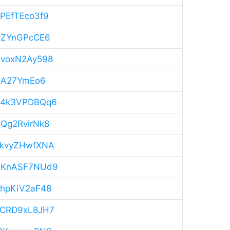
sPEfTEco3f9
8CZYnGPcCE6
Z1voxN2Ay598
4ojA27YmEo6
MU4k3VPDBQq6
CQg2RvirNk8
yJkvyZHwfXNA
3WbKnASF7NUd9
xkhpKiV2aF48
hYCRD9xL8JH7