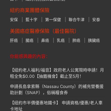
紐約商業團體保險
安保
藍十字
第一保健
聯合牛津
安泰
美國癌症醫療保險（最佳醫院）
肝癌
腸癌
鼻癌
乳癌
肺癌
胰臟癌
你能感興趣的內容：
【紐約老人福利/福音】政府老人公寓限時申請！月
租全免$0.00【抽籤機會】截止至5月！
申請長島拿索縣（Nassau County）的補充營養援
助計劃（SNAP），俗稱糧食券
【紐約市半價優惠地鐵卡】 申請資格/優惠/老人車
卡地址