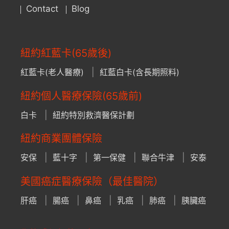
Contact
Blog
紐約紅藍卡(65歲後)
紅藍卡(老人醫療)
紅藍白卡(含長期照料)
紐約個人醫療保險(65歲前)
白卡
紐約特別救濟醫保計劃
紐約商業團體保險
安保
藍十字
第一保健
聯合牛津
安泰
美國癌症醫療保險（最佳醫院）
肝癌
腸癌
鼻癌
乳癌
肺癌
胰臟癌