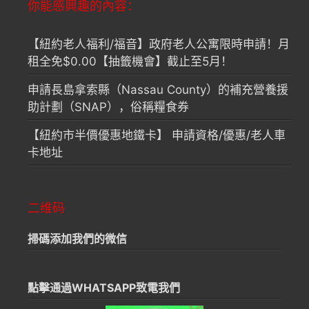
你能感興趣的內容：
【紐約老人福利/福音】政府老人公寓限時申請！月
租全免$0.00【抽籤機會】截止至5月！
申請長島拿索縣（Nassau County）的補充營養援
助計劃（SNAP），俗稱糧食券
【紐約市半價優惠地鐵卡】 申請資格/優惠/老人車
卡地址
二维码
掃碼添加我們的微信
點擊通過WHATSAPP致電我們