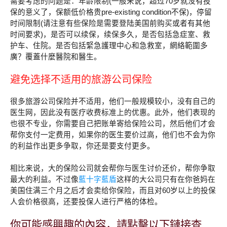
需要考虑的问题是：年龄限制(一般来说，超过70岁就没有投
保的意义了，保额低价格贵pre-existing condition不保)，停留
时间限制(请注意有些保险是需要登陆美国前购买或者有其他
时间要求)，是否可以续保，续保多久，是否包括急症室、救
护车、住院。是否包括緊急護理中心和急救室，網絡範圍多
廣？覆蓋什麼醫院和醫生。
避免选择不适用的旅游公司保险
很多旅游公司保险并不适用，他们一般规模较小，没有自己的
医生网，因此没有医疗收费标准上的优惠。此外，他们表现的
也很不专业，你需要自己把账单寄给保险公司，然后他们才会
帮你支付一定费用，如果你的医生要价过高，他们也不会为你
的利益作出更多争取，你还是要支付更多。
相比来说，大的保险公司就会帮你与医生讨价还价，帮你争取
最大的利益。不过像
藍十字藍盾
这样的大公司只有在你爸妈在
美国住满三个月之后才会卖给你保险，而且对60岁以上的投保
人会价格很高，还要投保人进行严格的体检。
你可能感興趣的內容，請點擊以下鏈接查