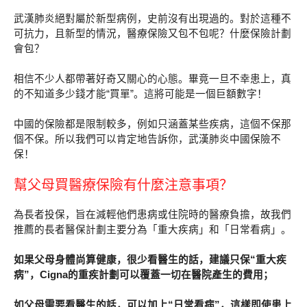
武漢肺炎絕對屬於新型病例，史前沒有出現過的。對於這種不
可抗力，且新型的情況，醫療保險又包不包呢？什麼保險計劃
會包？
相信不少人都帶著好奇又關心的心態。畢竟一旦不幸患上，真
的不知道多少錢才能“買單”。這將可能是一個巨額數字！
中國的保險都是限制較多，例如只涵蓋某些疾病，這個不保那
個不保。所以我們可以肯定地告訴你，武漢肺炎中國保險不
保！
幫父母買醫療保險有什麼注意事項？
為長者投保，旨在減輕他們患病或住院時的醫療負擔，故我們
推薦的長者醫保計劃主要分為「重大疾病」和「日常看病」。
如果父母身體尚算健康，很少看醫生的話，建議只保“重大疾
病”，Cigna的重疾計劃可以覆蓋一切在醫院產生的費用；
如父母需要看醫生的話，可以加上“日常看病”，這樣即使患上