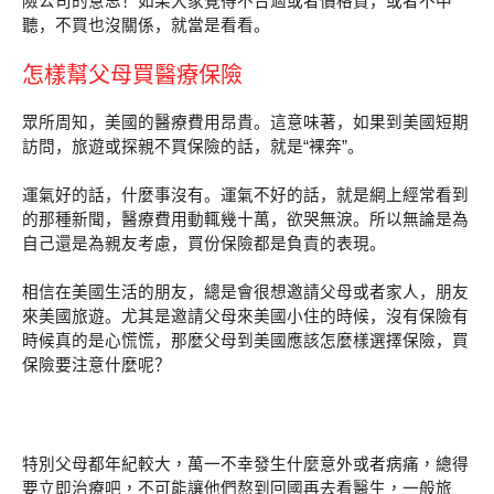
險公司的意思！如果大家覺得不合適或者價格貴，或者不中
聽，不買也沒關係，就當是看看。
怎樣幫父母買醫療保險
眾所周知，美國的醫療費用昂貴。這意味著，如果到美國短期
訪問，旅遊或探親不買保險的話，就是“裸奔”。
運氣好的話，什麼事沒有。運氣不好的話，就是網上經常看到
的那種新聞，醫療費用動輒幾十萬，欲哭無淚。所以無論是為
自己還是為親友考慮，買份保險都是負責的表現。
相信在美國生活的朋友，總是會很想邀請父母或者家人，朋友
來美國旅遊。尤其是邀請父母來美國小住的時候，沒有保險有
時候真的是心慌慌，那麼父母到美國應該怎麼樣選擇保險，買
保險要注意什麼呢？
特別父母都年紀較大，萬一不幸發生什麼意外或者病痛，總得
要立即治療吧，不可能讓他們熬到回國再去看醫生，一般旅