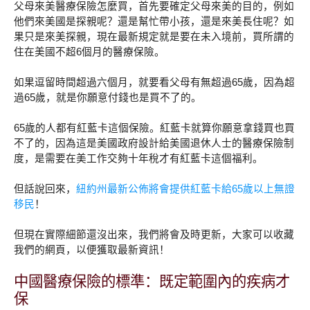
父母來美醫療保險怎麼買，首先要確定父母來美的目的，例如
他們來美國是探親呢？還是幫忙帶小孩，還是來美長住呢？如
果只是來美探親，現在最新規定就是要在未入境前，買所謂的
住在美國不超6個月的醫療保險。
如果逗留時間超過六個月，就要看父母有無超過65歲，因為超
過65歲，就是你願意付錢也是買不了的。
65歲的人都有紅藍卡這個保險。紅藍卡就算你願意拿錢買也買
不了的，因為這是美國政府設計給美國退休人士的醫療保險制
度，是需要在美工作交夠十年稅才有紅藍卡這個福利。
但話說回來，
紐約州最新公佈將會提供紅藍卡給65歲以上無證
移民
！
但現在實際細節還沒出來，我們將會及時更新，大家可以收藏
我們的網頁，以便獲取最新資訊！
中國醫療保險的標準：既定範圍內的疾病才
保