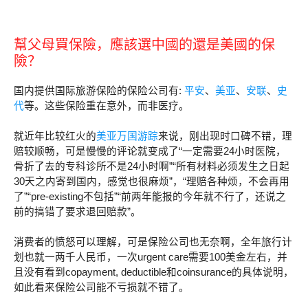
幫父母買保險，應該選中國的還是美國的保
險？
国内提供国际旅游保险的保险公司有:
平安
、
美亚
、
安联
、
史
代
等。这些保险重在意外，而非医疗。
就近年比较红火的
美亚万国游踪
来说，刚出现时口碑不错，理
赔较顺畅，可是慢慢的评论就变成了“一定需要24小时医院，
骨折了去的专科诊所不是24小时啊”“所有材料必须发生之日起
30天之内寄到国内，感觉也很麻烦”，“理赔各种烦，不会再用
了”“pre-existing不包括”“前两年能报的今年就不行了，还说之
前的搞错了要求退回赔款”。
消费者的愤怒可以理解，可是保险公司也无奈啊，全年旅行计
划也就一两千人民币，一次urgent care需要100美金左右，并
且没有看到copayment, deductible和coinsurance的具体说明，
如此看来保险公司能不亏损就不错了。