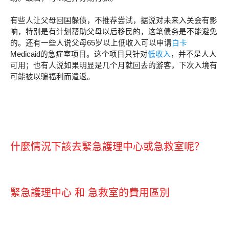
有些人让父母回国躲债，不推荐尝试，据说对未来入关会有影
响，特别是有计划帮助父母以后移民的，这笔债务是不能避免
的。还有一些人说父母65岁以上低收入可以申请
白卡
Medicaid的急症室项目。这个项目只针对
低收入
，并不是人人
可用；也有人说如果明显是几个月就回去的游客，下次入境有
可能被以骗福利而遣返。
什麼情況下該去
緊急護理中心
或
急救室
呢？
緊急護理中心 和 急救室的費用區別