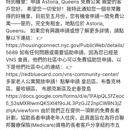
特別機會：申請 Astoria, Queens 免費公寓 親愛的客
戶您好， 希望您一切安好！我特此通知您一個非常難
得的好機會。目前至五月份，您有機會申請一間免費公
寓——是的，完全免租金，地點位於 Astoria,
Queens。 如果您有興趣申請或想了解更多詳情，請點
擊以下連結： 👉
https://housingconnect.nyc.gov/PublicWeb/details/
5689 如有任何問題或需要協助申請，因為您已經是
VNS 會員，他們的社區中心可以免費協助您申請。以
下是他們社區中心的連結： 👉
https://redbluecard.com/vns-community-center/
多家老人公寓開放申請！點擊申請 皇后區、布魯克林
區、曼哈頓區、 布朗克斯區及史泰登島
https://docs.google.com/forms/d/e/1FAIpQLSfZeoc
5_53sMXRIwmQKSXl4f9oJiL3PzGJZ2npCWBN3jZ
zhjA/viewform 由於我們正在提供一項新的免費長者
計劃，協助長者申請老年人住房，此頁面旨在為符合聯
邦醫療保險(Medicare)資格的長者客戶分享紐約市五