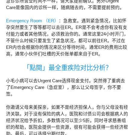
急诊诊所营业时间不一样，请大家提前确认。另外Urgent
Care是像国内的诊所一样，随病随去的，不需要提前预约。
Emergency Room （ER）
：急救室。遇到紧急情况，比如怀
孕突然要生了等等都可以去往ER。ER是不会考虑你有没有支
付能力或者其他情况，必须救治你的。通常这里24小时开门，
不管什么时候只要发生了紧急状况，都可以前往ER。不过在
ER内也会根据你的情况来区分等待时间，通常ER的费用比较
高，通常小伙伴们吐槽的天价账单都来自于ER。
「點閱」最全重疾险对比分析？
小毛小病可以去Urgent Care选择现金支付。突然得了重病去
了Emergency Care（急症室），那么让父母签字，你不要
签。
你邀请父母来美探亲，如果不是经济担保人，你与父母没有经
济关联。对于没有保险的病人，医院和讨债公司会根据病人的
经济状况给予折扣，多数情况可以至少5折。同时寻求慈善组
织的帮助，医院会提供一些资源，很有可能会获得一些经济帮
助。最后，可以选择分期付款。