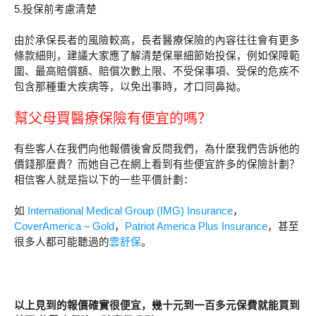
5.投保前考慮清楚
由於承保長者的風險較高，長者醫療保險的內容往往會有更多
條款細則，建議大家應了解清楚保單細節始投保，例如保障範
圍、最高賠償額、賠償次數上限、不受保事項、受保的危疾不
包含那種重大疾病等，以免出事時，才口同鼻拗。
幫父母買醫療保險有便宜的嗎？
有些客人在我們向他報價後會反問我們，為什麼我們告訴他的
價錢那麼貴？而她自己在網上看到有些便宜許多的保險計劃？
相信客人就是指以下的一些平價計劃：
如
International Medical Group (IMG) Insurance
，
CoverAmerica – Gold
，
Patriot America Plus Insurance
，甚至
很多人都可能聽過的
雲舒保
。
以上見到的報價確實很便宜，幾十元到一百多元保費就能買到