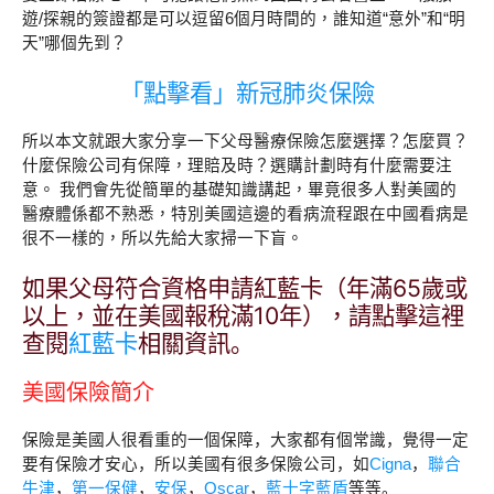
遊/探親的簽證都是可以逗留6個月時間的，誰知道“意外”和“明
天”哪個先到？
「點擊看」新冠肺炎保險
所以本文就跟大家分享一下父母醫療保險怎麼選擇？怎麼買？
什麼保險公司有保障，理賠及時？選購計劃時有什麼需要注
意。 我們會先從簡單的基礎知識講起，畢竟很多人對美國的
醫療體係都不熟悉，特別美國這邊的看病流程跟在中國看病是
很不一樣的，所以先給大家掃一下盲。
如果父母符合資格申請紅藍卡（年滿65歲或
以上，並在美國報稅滿10年），請點擊這裡
查閱
紅藍卡
相關資訊。
美國保險簡介
保險是美國人很看重的一個保障，大家都有個常識，覺得一定
要有保險才安心，所以美國有很多保險公司，如
Cigna
，
聯合
牛津
，
第一保健
，
安保
，
Oscar
，
藍十字藍盾
等等。