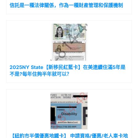
信託是一種法律關係，作為一種財產管理和保護機制
2025NY State【新移民紅藍卡】在美連續住滿5年是
不是?每年住夠半年就可以？
【紐約市半價優惠地鐵卡】 申請資格/優惠/老人車卡地