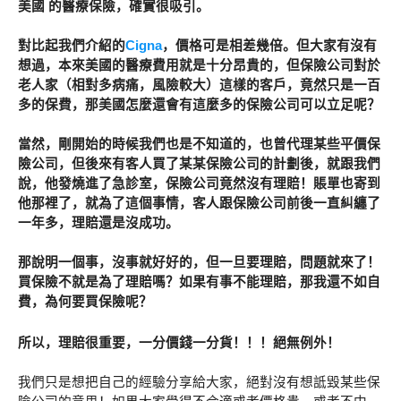
美國 的醫療保險，確實很吸引。
對比起我們介紹的
Cigna
，價格可是相差幾倍。但大家有沒有
想過，本來美國的醫療費用就是十分昂貴的，但保險公司對於
老人家（相對多病痛，風險較大）這樣的客戶，竟然只是一百
多的保費，那美國怎麼還會有這麼多的保險公司可以立足呢？
當然，剛開始的時候我們也是不知道的，也曾代理某些平價保
險公司，但後來有客人買了某某保險公司的計劃後，就跟我們
說，他發燒進了急診室，保險公司竟然沒有理賠！賬單也寄到
他那裡了，就為了這個事情，客人跟保險公司前後一直糾纏了
一年多，理賠還是沒成功。
那說明一個事，沒事就好好的，但一旦要理賠，問題就來了！
買保險不就是為了理賠嗎？如果有事不能理賠，那我還不如自
費，為何要買保險呢？
所以，理賠很重要，一分價錢一分貨！！！絕無例外！
我們只是想把自己的經驗分享給大家，絕對沒有想詆毀某些保