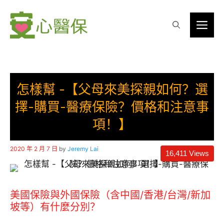
Skip
to
Me
content
怎樣幫 -【父母來美探親如何？選
擇-購買-醫療保險？價格和注意事
項！】
2020 年 2 月 7 日
by
Jeremy Lai
16,411
Views
美國保險與外國保險（含中國/香港/台灣/新加
坡等）有什麼分別？