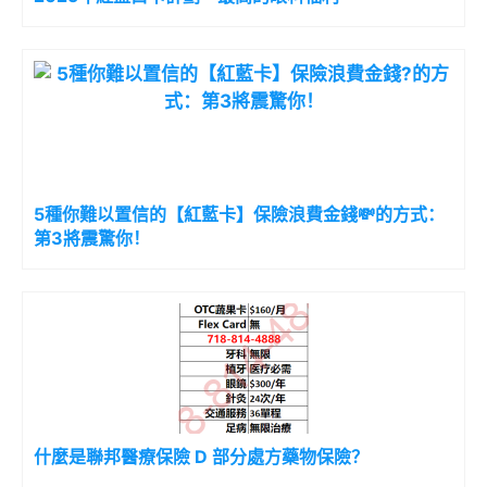
5種你難以置信的【紅藍卡】保險浪費金錢💸的方式：
第3將震驚你！
什麼是聯邦醫療保險 D 部分處方藥物保險？