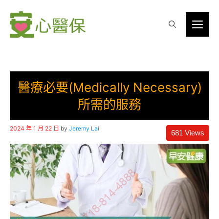
Skip
to
Me
content
醫療必要(Medically Necessary)
所需的服務
2024 年 1 月 22 日
by
Jeremy Lai
681
Views