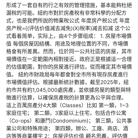
形成了一套自有的行之有效的管理措施，基本能夠杜絕
漏稅的可能。紐約市對於房產稅有非常科學的分配方
式，也是我們所說的物業稅公式 年度房产税公式 年度
房产稅={(评估价值减去减免)(X)稅率}减去扣减 这个公
式看着简单，实际上，由4个步骤组成： 1. 房屋市場價
值 每個房屋因結構、用途及地理位置的不同，市場價
格會有所差異。然而，位於同一公共社區的房屋，其市
場價值在一定範圍內相對接近。政府正是根據這一合理
的估值範圍，對你的房屋進行評估，從而確定其市場價
值。 紐約市財政局每年都會對全市所有現存房產進行
市場價值評估。根據最新統計數據，截至2025年，紐
約市共有約1,045,000處房產，並依據房屋的類型與特
徵進行估算，以確保房產稅的計算更為公平與合理。
這上百萬房產分4大類（Classes）比如 第一類，1~3
家庭住宅； 第二類，3家庭以上住宅，包括合作公寓
（Co-ops）和康鬥(Condominium)； 第三類，公共事
業公司和特殊用途； 第四類，辦公、工廠、商店、酒
店等等商業樓宇 2：房屋评估价值 顧名思義，評估價