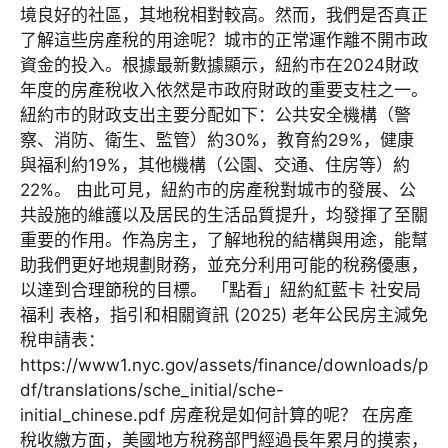
境良好的社區，其地稅相對較高。然而，我們是否真正
了解這些房產稅的用途呢？城市的正常運作離不開市政
資金的投入。根據最新數據顯示，紐約市在2024財政
年度的房產稅收入依然是市政府財政的重要支柱之一。
紐約市的財政支出主要分配如下：公共安全機構（警
察、消防、衛生、監管）約30%，教育約29%，健康
與福利約19%，其他機構（公園、交通、住房等）約
22%。 由此可見，紐約市的房產稅對城市的發展、公
共設施的維護以及居民的生活品質提升，均發揮了至關
重要的作用。作為房主，了解地稅的結構與用途，能幫
助我們更好地規劃財務，並充分利用可能的稅務優惠，
以達到合理節稅的目標。 「點看」紐約紅藍卡 社安局
福利 表格，指引和相關資訊 (2025) 老年公民房主減免
稅申請表：
https://www1.nyc.gov/assets/finance/downloads/p
df/translations/sche_initial/sche-
initial_chinese.pdf 房產稅是如何計算的呢？ 在房產
稅收繳方面，美國地方稅務部門經過長年累月的摸索，