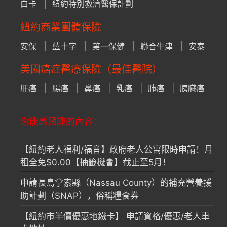
白卡
紐約特別救濟醫保計劃
紐約商業團體保險
安保
藍十字
第一保健
聯合牛津
安泰
美國癌症醫療保險（最佳醫院）
肝癌
腸癌
鼻癌
乳癌
肺癌
胰臟癌
你能感興趣的內容：
【紐約老人福利/福音】政府老人公寓限時申請！月
租全免$0.00【抽籤機會】截止至5月！
申請長島拿索縣（Nassau County）的補充營養援
助計劃（SNAP），俗稱糧食券
【紐約市半價優惠地鐵卡】 申請資格/優惠/老人車