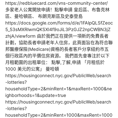
https://redbluecard.com/vns-community-center/
多家老人公寓開放申請！點擊申請 皇后區、布魯克林
區、曼哈頓區、 布朗克斯區及史泰登島
https://docs.google.com/forms/d/e/1FAIpQLSfZeoc
5_53sMXRIwmQKSXl4f9oJiL3PzGJZ2npCWBN3jZ
zhjA/viewform 由於我們正在提供一項新的免費長者
計劃，協助長者申請老年人住房，此頁面旨在為符合聯
邦醫療保險(Medicare)資格的長者客戶分享紐約市五
個行政區內的平價住房資源。 我們首先會專注於以下
月租範圍的出租單位： 點擊,了解,申請 「月租低於
1000 美元的公寓」 曼哈頓
https://housingconnect.nyc.gov/PublicWeb/search
-lotteries?
householdType=2&minRent=1&maxRent=1000&ne
ighborhoods=1&update=true
https://housingconnect.nyc.gov/PublicWeb/search
-lotteries?
householdType=2&minRent=1000&maxRent=1000