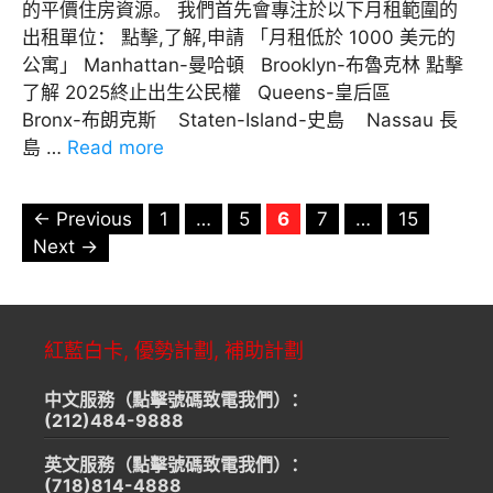
的平價住房資源。 我們首先會專注於以下月租範圍的
出租單位： 點擊,了解,申請 「月租低於 1000 美元的
公寓」 Manhattan-曼哈頓 Brooklyn-布魯克林 點擊
了解 2025終止出生公民權 Queens-皇后區
Bronx-布朗克斯 Staten-Island-史島 Nassau 長
島 …
Read more
Page
Page
Page
Page
Page
←
Previous
1
…
5
6
7
…
15
Next
→
紅藍白卡, 優勢計劃, 補助計劃
中文服務（點擊號碼致電我們）：
(212)484-9888
英文服務（點擊號碼致電我們）：
(718)814-4888