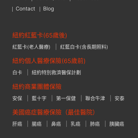
Contact
Blog
紐約紅藍卡(65歲後)
紅藍卡(老人醫療)
紅藍白卡(含長期照料)
紐約個人醫療保險(65歲前)
白卡
紐約特別救濟醫保計劃
紐約商業團體保險
安保
藍十字
第一保健
聯合牛津
安泰
美國癌症醫療保險（最佳醫院）
肝癌
腸癌
鼻癌
乳癌
肺癌
胰臟癌