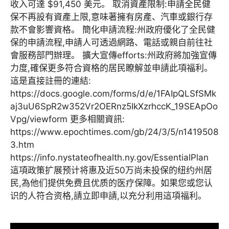
收入可達 $91,450 美元。 取消資產限制:申請全民健
保不再設有資產上限,意味著擁有房產、汽車或銀行存
款不會影響資格。 簡化申請流程:州政府優化了全民健
保的申請流程,申請人可透過網路、電話或親自前往社
會服務部門辦理。 擴大宣傳efforts:州政府將加強宣傳
力度,確保更多符合資格的居民瞭解並申請此項福利。
這是直接註冊的連結:
https://docs.google.com/forms/d/e/1FAIpQLSfSMk
aj3uU6SpR2w352Vr2OERnz5IkXzrhccK_19SEApOo
Vpg/viewform 更多相關資訊:
https://www.epochtimes.com/gb/24/3/5/n1419508
3.htm
https://info.nystateofhealth.ny.gov/EssentialPlan
這項政策扩展预计将惠及近50万尚未投保的纽约州居
民,為他们提供免费且优质的医疗保障。如果您或您认
识的人符合资格,請立即申請,以充分利用這項福利。