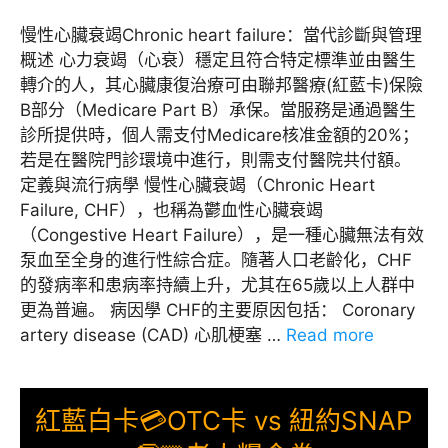
慢性心臟衰竭Chronic heart failure：當代診斷與管理
概述 心力衰竭（心衰）穩定且符合特定標準並由醫生
轉介的人，其心臟康復治療可由聯邦醫療(紅藍卡)保險
B部分（Medicare Part B）承保。當服務是通過醫生
診所提供時，個人需支付Medicare核准金額的20%；
若是在醫院門診環境中進行，則需支付醫院共付額。
定義與流行病學 慢性心臟衰竭（Chronic Heart
Failure, CHF），也稱為鬱血性心臟衰竭
（Congestive Heart Failure），是一種心臟無法有效
泵血至全身的進行性綜合症。隨著人口老齡化，CHF
的發病率和患病率持續上升，尤其在65歲以上人群中
更為普遍。 病因學 CHF的主要原因包括： Coronary
artery disease (CAD) 心肌梗塞 …
Read more
紅藍白卡💳OTC卡 vs 紐約SNAP