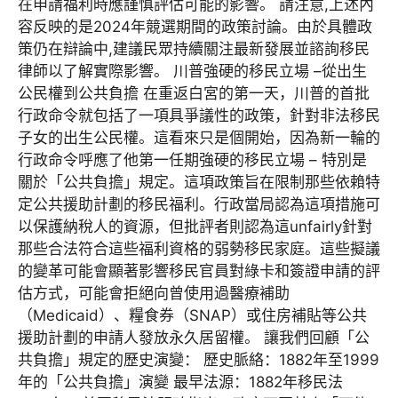
在申請福利時應謹慎評估可能的影響。 請注意,上述內
容反映的是2024年競選期間的政策討論。由於具體政
策仍在辯論中,建議民眾持續關注最新發展並諮詢移民
律師以了解實際影響。 川普強硬的移民立場 –從出生
公民權到公共負擔 在重返白宮的第一天，川普的首批
行政命令就包括了一項具爭議性的政策，針對非法移民
子女的出生公民權。這看來只是個開始，因為新一輪的
行政命令呼應了他第一任期強硬的移民立場 – 特別是
關於「公共負擔」規定。這項政策旨在限制那些依賴特
定公共援助計劃的移民福利。行政當局認為這項措施可
以保護納稅人的資源，但批評者則認為這unfairly針對
那些合法符合這些福利資格的弱勢移民家庭。這些擬議
的變革可能會顯著影響移民官員對綠卡和簽證申請的評
估方式，可能會拒絕向曾使用過醫療補助
（Medicaid）、糧食券（SNAP）或住房補貼等公共
援助計劃的申請人發放永久居留權。 讓我們回顧「公
共負擔」規定的歷史演變： 歷史脈絡：1882年至1999
年的「公共負擔」演變 最早法源：1882年移民法