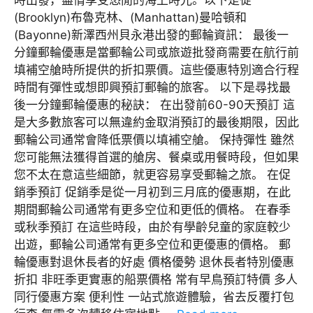
(Brooklyn)布魯克林、(Manhattan)曼哈頓和
(Bayonne)新澤西州貝永港出發的郵輪資訊： 最後一
分鐘郵輪優惠是當郵輪公司或旅遊批發商需要在航行前
填補空艙時所提供的折扣票價。這些優惠特別適合行程
時間有彈性或想即興預訂郵輪的旅客。 以下是尋找最
後一分鐘郵輪優惠的秘訣： 在出發前60-90天預訂 這
是大多數旅客可以無違約金取消預訂的最後期限，因此
郵輪公司通常會降低票價以填補空艙。 保持彈性 雖然
您可能無法獲得首選的艙房、餐桌或用餐時段，但如果
您不太在意這些細節，就更容易享受郵輪之旅。 在促
銷季預訂 促銷季是從一月初到三月底的優惠期，在此
期間郵輪公司通常有更多空位和更低的價格。 在春季
或秋季預訂 在這些時段，由於有學齡兒童的家庭較少
出遊，郵輪公司通常有更多空位和更優惠的價格。 郵
輪優惠對退休長者的好處 價格優勢 退休長者特別優惠
折扣 非旺季更實惠的船票價格 常有早鳥預訂特價 多人
同行優惠方案 便利性 一站式旅遊體驗，省去反覆打包