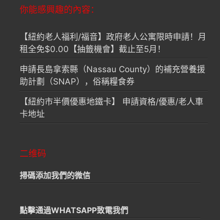
你能感興趣的內容：
【紐約老人福利/福音】政府老人公寓限時申請！月
租全免$0.00【抽籤機會】截止至5月！
申請長島拿索縣（Nassau County）的補充營養援
助計劃（SNAP），俗稱糧食券
【紐約市半價優惠地鐵卡】 申請資格/優惠/老人車
卡地址
二维码
掃碼添加我們的微信
點擊通過WHATSAPP致電我們