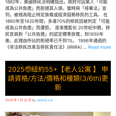
1882年，美國移民法明確指出，政府可因某人「可能
成為公共負擔」而拒絕其入境。當時與「排華法」並
列，被視為阻止特定族裔或經濟弱勢移民的工具。 在
1890年至1920年間，多達70%的移民因被判定「可能
成為公共負擔」而遭拒。 逐漸寬鬆化 20世紀中期，移
民官員對「公共負擔」的認定標準放寬，到1950年
後，此理由所佔的拒絕率已不到1%。 1996年通過的
《非法移民改革及移民責任法》(IIRIRA) …
Read more
2025🧓紐約55+【老人公寓 】 申
請資格/方法/價格和種類(3/6th)更
新
2024 年 1 月 22 日
by
Jeremy Lai