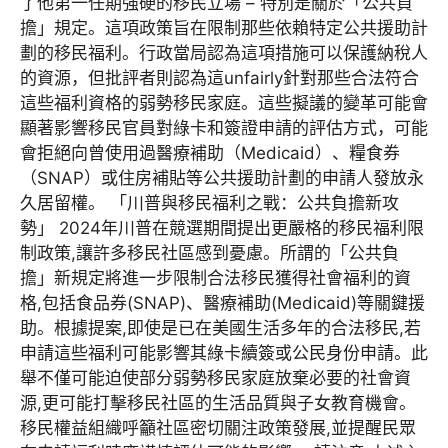
了他第一任期強硬的移民立場 – 特別是關於「公共負
擔」規定。這項政策旨在限制那些依賴特定公共援助計
劃的移民福利。行政當局認為這項措施可以保護納稅人
的資源，但批評者則認為這unfairly針對那些合法符合
這些福利資格的弱勢移民家庭。這些擬議的變革可能會
顯著影響移民官員對綠卡和簽證申請的評估方式，可能
會拒絕向曾使用過醫療補助（Medicaid）、糧食券
（SNAP）或住房補貼等公共援助計劃的申請人發放永
久居留權。 「川普與移民福利之戰：公共負擔新攻
勢」 2024年川普在競選期間提出更嚴格的移民福利限
制政策,讓許多移民社區感到憂慮。所謂的「公共負
擔」新規定將進一步限制合法移民獲得社會福利的資
格,包括食品券(SNAP)、醫療補助(Medicaid)等關鍵援
助。根據提案,即使是已在美國生活多年的合法移民,若
申請這些福利可能影響其綠卡續簽或公民身份申請。此
舉不僅可能迫使部分弱勢移民家庭放棄必要的社會資
源,更可能打擊移民社區的生活品質與子女教育機會。
移民權益組織呼籲社區密切關注政策發展,並提醒民眾